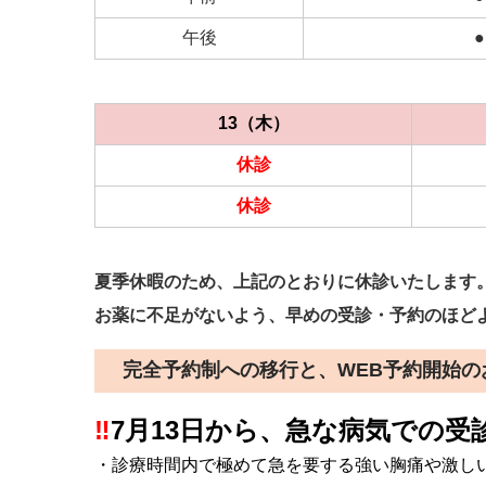
午後
●
13（木）
休診
休診
夏季休暇のため、上記のとおりに休診いたします
お薬に不足がないよう、早めの受診・予約のほど
完全予約制への移行と、WEB予約開始のお
‼️
7月13日から、
急な病気での受
・診療時間内で極めて急を要する強い胸痛や激し