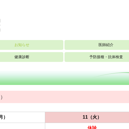
お知らせ
医師紹介
健康診断
予防接種・抗体検査
日）
（月）
11（火）
休診