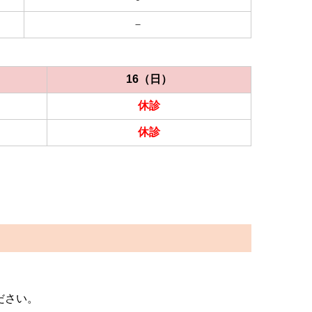
－
16（日）
休診
休診
ださい。