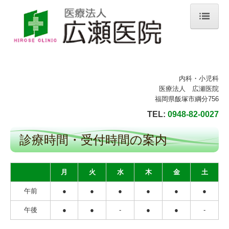
ホーム
お知らせ
内科・小児科
医師紹介
医療法人 広瀬医院
福岡県飯塚市綱分756
当院のご案内
TEL:
0948-82-0027
検査案内
診療時間・受付時間の案内
健康診断
予防接種・抗体検査
月
火
水
木
金
土
診療・交通案内
午前
●
●
●
●
●
●
午後
●
●
-
●
●
-