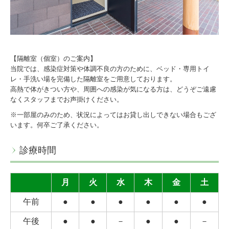
【隔離室（個室）のご案内】
当院では、感染症対策や体調不良の方のために、ベッド・専用トイ
レ・手洗い場を完備した隔離室をご用意しております。
高熱で体がきつい方や、周囲への感染が気になる方は、どうぞご遠慮
なくスタッフまでお声掛けください。
※一部屋のみのため、状況によってはお貸し出しできない場合もござ
います。何卒ご了承ください。
診療時間
月
火
水
木
金
土
午前
●
●
●
●
●
●
午後
●
●
－
●
●
－