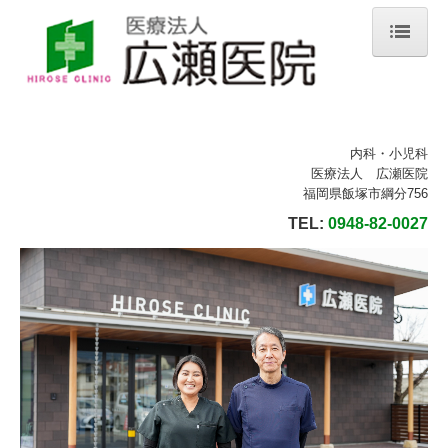
ホーム
お知らせ
内科・小児科
医師紹介
医療法人 広瀬医院
福岡県飯塚市綱分756
当院のご案内
TEL:
0948-82-0027
検査案内
健康診断
予防接種・抗体検査
診療・交通案内